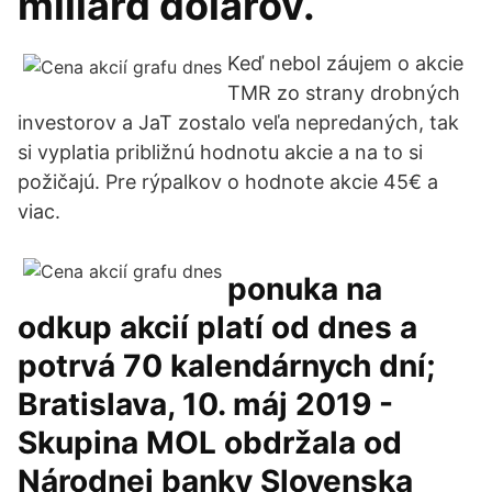
miliárd dolárov.
Keď nebol záujem o akcie
TMR zo strany drobných
investorov a JaT zostalo veľa nepredaných, tak
si vyplatia približnú hodnotu akcie a na to si
požičajú. Pre rýpalkov o hodnote akcie 45€ a
viac.
ponuka na
odkup akcií platí od dnes a
potrvá 70 kalendárnych dní;
Bratislava, 10. máj 2019 -
Skupina MOL obdržala od
Národnej banky Slovenska