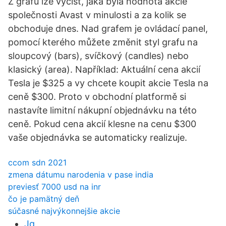
Z grafu lze vyčíst, jaká byla hodnota akcie
společnosti Avast v minulosti a za kolik se
obchoduje dnes. Nad grafem je ovládací panel,
pomocí kterého můžete změnit styl grafu na
sloupcový (bars), svíčkový (candles) nebo
klasický (area). Například: Aktuální cena akcií
Tesla je $325 a vy chcete koupit akcie Tesla na
ceně $300. Proto v obchodní platformě si
nastavíte limitní nákupní objednávku na této
ceně. Pokud cena akcií klesne na cenu $300
vaše objednávka se automaticky realizuje.
ccom sdn 2021
zmena dátumu narodenia v pase india
previesť 7000 usd na inr
čo je pamätný deň
súčasné najvýkonnejšie akcie
Jq