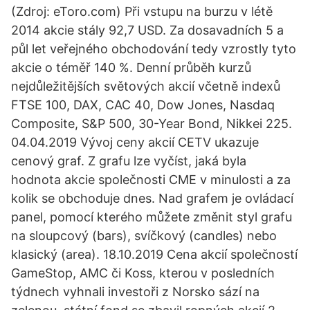
(Zdroj: eToro.com) Při vstupu na burzu v létě
2014 akcie stály 92,7 USD. Za dosavadních 5 a
půl let veřejného obchodování tedy vzrostly tyto
akcie o téměř 140 %. Denní průběh kurzů
nejdůležitějších světových akcií včetně indexů
FTSE 100, DAX, CAC 40, Dow Jones, Nasdaq
Composite, S&P 500, 30-Year Bond, Nikkei 225.
04.04.2019 Vývoj ceny akcií CETV ukazuje
cenový graf. Z grafu lze vyčíst, jaká byla
hodnota akcie společnosti CME v minulosti a za
kolik se obchoduje dnes. Nad grafem je ovládací
panel, pomocí kterého můžete změnit styl grafu
na sloupcový (bars), svíčkový (candles) nebo
klasický (area). 18.10.2019 Cena akcií společností
GameStop, AMC či Koss, kterou v posledních
týdnech vyhnali investoři z Norsko sází na