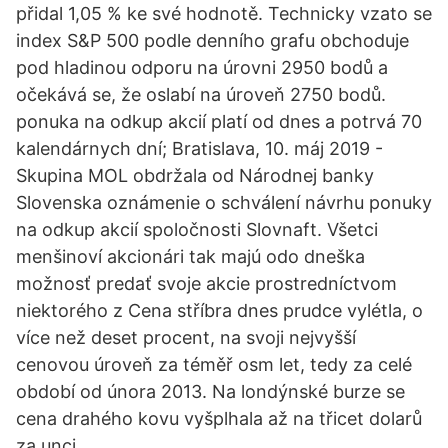
přidal 1,05 % ke své hodnotě. Technicky vzato se
index S&P 500 podle denního grafu obchoduje
pod hladinou odporu na úrovni 2950 bodů a
očekává se, že oslabí na úroveň 2750 bodů.
ponuka na odkup akcií platí od dnes a potrvá 70
kalendárnych dní; Bratislava, 10. máj 2019 -
Skupina MOL obdržala od Národnej banky
Slovenska oznámenie o schválení návrhu ponuky
na odkup akcií spoločnosti Slovnaft. Všetci
menšinoví akcionári tak majú odo dneška
možnosť predať svoje akcie prostredníctvom
niektorého z Cena stříbra dnes prudce vylétla, o
více než deset procent, na svoji nejvyšší
cenovou úroveň za téměř osm let, tedy za celé
období od února 2013. Na londýnské burze se
cena drahého kovu vyšplhala až na třicet dolarů
za unci.