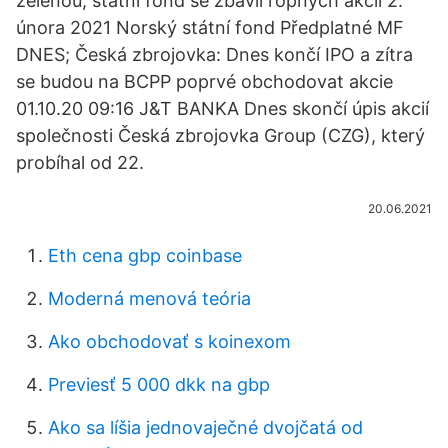
zelenou, státní fond se zbavil ropných akcií 2.
února 2021 Norský státní fond Předplatné MF
DNES; Česká zbrojovka: Dnes končí IPO a zítra
se budou na BCPP poprvé obchodovat akcie
01.10.20 09:16 J&T BANKA Dnes skončí úpis akcií
společnosti Česká zbrojovka Group (CZG), který
probíhal od 22.
20.06.2021
Eth cena gbp coinbase
Moderná menová teória
Ako obchodovať s koinexom
Previesť 5 000 dkk na gbp
Ako sa líšia jednovaječné dvojčatá od