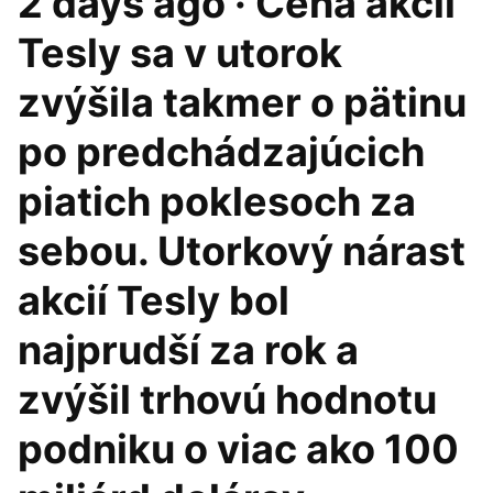
2 days ago · Cena akcií
Tesly sa v utorok
zvýšila takmer o pätinu
po predchádzajúcich
piatich poklesoch za
sebou. Utorkový nárast
akcií Tesly bol
najprudší za rok a
zvýšil trhovú hodnotu
podniku o viac ako 100