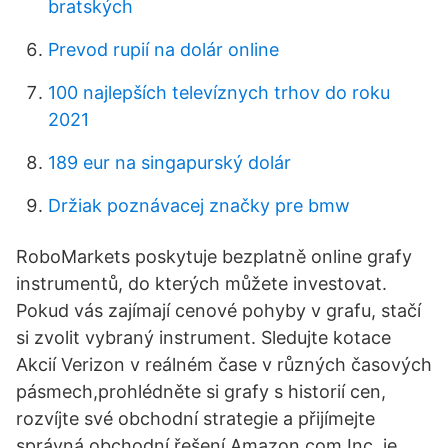
bratských
Prevod rupií na dolár online
100 najlepších televíznych trhov do roku
2021
189 eur na singapurský dolár
Držiak poznávacej značky pre bmw
RoboMarkets poskytuje bezplatně online grafy
instrumentů, do kterých můžete investovat.
Pokud vás zajímají cenové pohyby v grafu, stačí
si zvolit vybraný instrument. Sledujte kotace
Akcií Verizon v reálném čase v různých časových
pásmech,prohlédněte si grafy s historií cen,
rozvíjte své obchodní strategie a přijímejte
správná obchodní řešení Amazon.com Inc. je