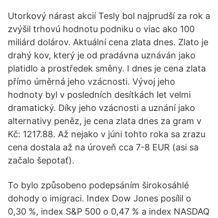
Utorkový nárast akcií Tesly bol najprudší za rok a
zvýšil trhovú hodnotu podniku o viac ako 100
miliárd dolárov. Aktuální cena zlata dnes. Zlato je
drahý kov, který je od pradávna uznáván jako
platidlo a prostředek směny. I dnes je cena zlata
přímo úměrná jeho vzácnosti. Vývoj jeho
hodnoty byl v posledních desítkách let velmi
dramatický. Díky jeho vzácnosti a uznání jako
alternativy peněz, je cena zlata dnes za gram v
Kč: 1217.88. Až nejako v júni tohto roka sa zrazu
cena dostala až na úroveň cca 7-8 EUR (asi sa
začalo šepotať).
To bylo způsobeno podepsáním širokosáhlé
dohody o imigraci. Index Dow Jones posílil o
0,30 %, index S&P 500 o 0,47 % a index NASDAQ